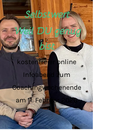
Selbstwert
Weil DU genug
bist
kostenfreier online
Infoabend zum
Coachingwochenende
am 11. Februar 2026