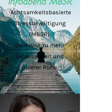
Infoabend MBSR
Achtsamkeitsbasierte
Stressbewältigung
(MBSR).
Dein Weg zu mehr
Gelassenheit und
innerer Ruhe.