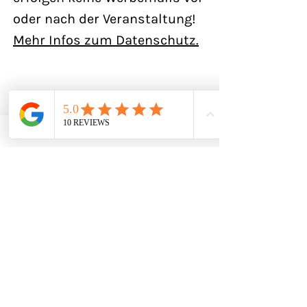
oder nach der Veranstaltung!
Mehr Infos zum Datenschutz.
Dein Lehrer Marcel
Du bist immer wertvoll!
In der Zusammenarbeit mit
dir entdecken wir wieder, was
bereits in dir steckt.
Dein Wert
Deine Wirksamkeit
Deine Verbindung zur Welt