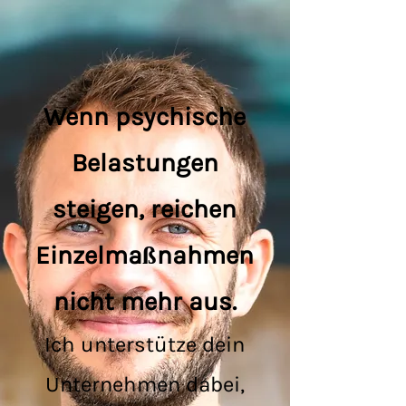
Wenn psychische
Belastungen
steigen, reichen
Einzelmaßnahmen
nicht mehr aus.
Ich unterstütze dein
Unternehmen dabei,